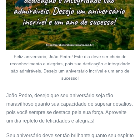
Feliz aniversário, João Pedro! Este dia deve ser cheio de
reconhecimento e alegrias, pois sua dedicação e integridade
são admiráveis. Desejo um aniversário incrível e um ano de
sucesso!
João Pedro, desejo que seu aniversário seja tão
maravilhoso quanto sua capacidade de superar desafios,
pois você sempre se destaca pela sua força. Aproveite
um dia repleto de felicidades e alegrias!
Seu aniversário deve ser tão brilhante quanto seu espírito