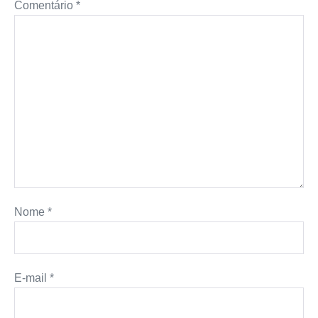
Comentário
*
p
k
e
s
k
r
t
Nome
*
E-mail
*