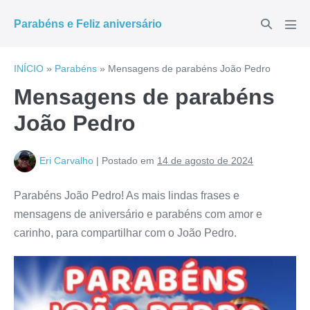
Ir
Alternar
Parabéns e Feliz aniversário
para
Alte
pesquisar
men
o
conteúdo
INÍCIO
»
Parabéns
»
Mensagens de parabéns João Pedro
Mensagens de parabéns
João Pedro
Eri Carvalho
|
Postado em
14 de agosto de 2024
Parabéns João Pedro! As mais lindas frases e
mensagens de aniversário e parabéns com amor e
carinho, para compartilhar com o João Pedro.