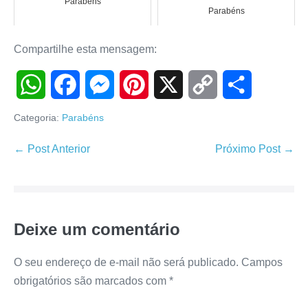
Parabéns
Parabéns
Compartilhe esta mensagem:
W
F
M
P
X
C
S
Categoria:
Parabéns
h
a
e
i
o
h
Navegação
← Post Anterior
Próximo Post →
de
a
c
s
n
p
a
post
t
e
s
t
y
r
Deixe um comentário
s
b
e
e
L
e
A
o
n
r
i
O seu endereço de e-mail não será publicado.
Campos
obrigatórios são marcados com
*
p
o
g
e
n