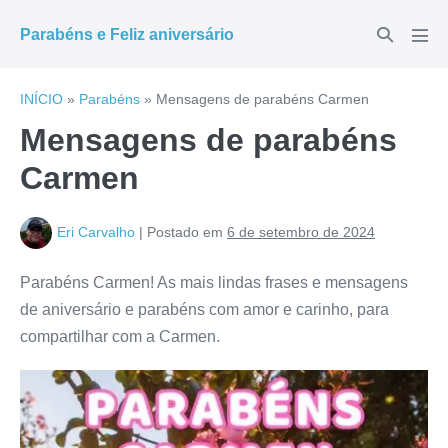
Ir
Alternar
Parabéns e Feliz aniversário
para
Alte
pesquisar
men
o
conteúdo
INÍCIO
»
Parabéns
»
Mensagens de parabéns Carmen
Mensagens de parabéns
Carmen
Eri Carvalho
|
Postado em
6 de setembro de 2024
Parabéns Carmen! As mais lindas frases e mensagens
de aniversário e parabéns com amor e carinho, para
compartilhar com a Carmen.