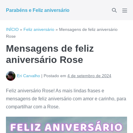
Ir
Alternar
Parabéns e Feliz aniversário
para
Alte
pesquisar
men
o
conteúdo
INÍCIO
»
Feliz aniversário
»
Mensagens de feliz aniversário
Rose
Mensagens de feliz
aniversário Rose
Eri Carvalho
|
Postado em
4 de setembro de 2024
Feliz aniversário Rose! As mais lindas frases e
mensagens de feliz aniversário com amor e carinho, para
compartilhar com a Rose.