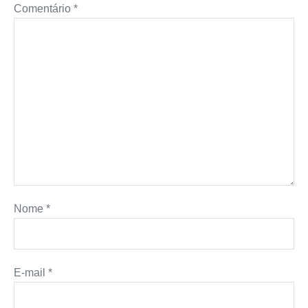
Comentário
*
p
k
e
s
k
r
t
Nome
*
E-mail
*