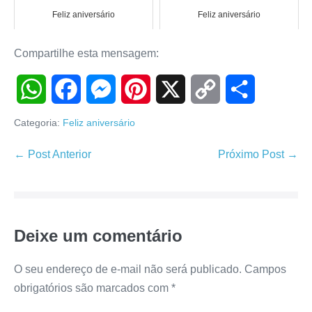
Feliz aniversário
Feliz aniversário
Compartilhe esta mensagem:
W
F
M
P
X
C
S
Categoria:
Feliz aniversário
h
a
e
i
o
h
Navegação
← Post Anterior
Próximo Post →
de
a
c
s
n
p
a
post
t
e
s
t
y
r
Deixe um comentário
s
b
e
e
L
e
A
o
n
r
i
O seu endereço de e-mail não será publicado.
Campos
obrigatórios são marcados com
*
p
o
g
e
n