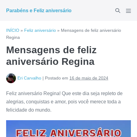
Ir
Alternar
Parabéns e Feliz aniversário
para
Alte
pesquisar
men
o
conteúdo
INÍCIO
»
Feliz aniversário
»
Mensagens de feliz aniversário
Regina
Mensagens de feliz
aniversário Regina
Eri Carvalho
|
Postado em
16 de maio de 2024
Feliz aniversário Regina! Que este dia seja repleto de
alegrias, conquistas e amor, pois você merece toda a
felicidade do mundo.