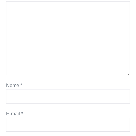
r
t
Nome
*
E-mail
*