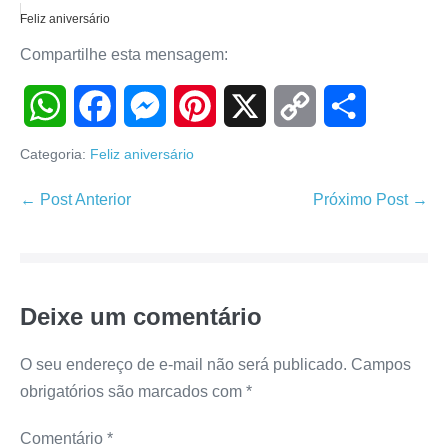
Feliz aniversário
Compartilhe esta mensagem:
W
F
M
P
X
C
S
Categoria:
Feliz aniversário
h
a
e
i
o
h
Navegação
← Post Anterior
Próximo Post →
de
a
c
s
n
p
a
post
t
e
s
t
y
r
Deixe um comentário
s
b
e
e
L
e
A
o
n
r
i
O seu endereço de e-mail não será publicado.
Campos
obrigatórios são marcados com
*
p
o
g
e
n
Comentário
*
p
k
e
s
k