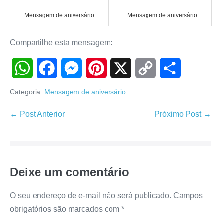
Mensagem de aniversário
Mensagem de aniversário
Compartilhe esta mensagem:
W
F
M
P
X
C
S
Categoria:
Mensagem de aniversário
h
a
e
i
o
h
Navegação
← Post Anterior
Próximo Post →
de
a
c
s
n
p
a
post
t
e
s
t
y
r
Deixe um comentário
s
b
e
e
L
e
A
o
n
r
i
O seu endereço de e-mail não será publicado.
Campos
obrigatórios são marcados com
*
p
o
g
e
n