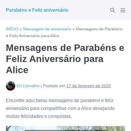
Ir
Alternar
Parabéns e Feliz aniversário
para
Alte
pesquisar
men
o
conteúdo
INÍCIO
»
Mensagem de aniversário
»
Mensagens de Parabéns
e Feliz Aniversário para Alice
Mensagens de Parabéns e
Feliz Aniversário para
Alice
Eri Carvalho
|
Postado em
17 de fevereiro de 2025
Encontre aqui belas mensagens de parabéns e feliz
aniversário para compartilhar com a Alice desejando
muitas felicidades e conquistas.