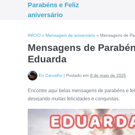
Ir
Parabéns e Feliz
para
aniversário
o
conteúdo
INÍCIO
»
Mensagem de aniversário
»
Mensagens de Par
Mensagens de Parabéns
Eduarda
Eri Carvalho
|
Postado em
8 de maio de 2025
Encontre aqui belas mensagens de parabéns e fel
desejando muitas felicidades e conquistas.