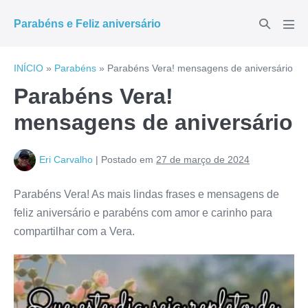
Ir
Alternar
Parabéns e Feliz aniversário
para
Alte
pesquisar
men
o
conteúdo
INÍCIO
»
Parabéns
»
Parabéns Vera! mensagens de aniversário
Parabéns Vera!
mensagens de aniversário
Eri Carvalho
|
Postado em
27 de março de 2024
Parabéns Vera! As mais lindas frases e mensagens de
feliz aniversário e parabéns com amor e carinho para
compartilhar com a Vera.