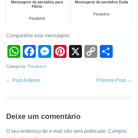
Mensagens de parabéns para
Mensagens de parabéns Duda
Flávia
Parabéns
Parabéns
Compartilhe esta mensagem:
W
F
M
P
X
C
S
Categoria:
Parabéns
h
a
e
i
o
h
Navegação
← Post Anterior
Próximo Post →
de
a
c
s
n
p
a
post
t
e
s
t
y
r
Deixe um comentário
s
b
e
e
L
e
A
o
n
r
i
O seu endereço de e-mail não será publicado.
Campos