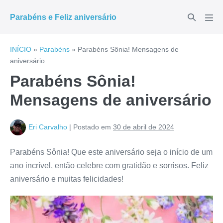
Ir
Alternar
Parabéns e Feliz aniversário
para
Alte
pesquisar
men
o
conteúdo
INÍCIO
»
Parabéns
»
Parabéns Sônia! Mensagens de
aniversário
Parabéns Sônia!
Mensagens de aniversário
Eri Carvalho
|
Postado em
30 de abril de 2024
Parabéns Sônia! Que este aniversário seja o início de um
ano incrível, então celebre com gratidão e sorrisos. Feliz
aniversário e muitas felicidades!