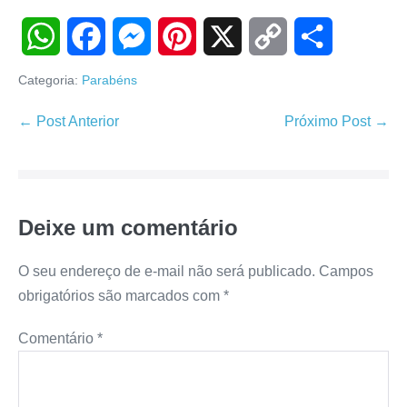
W
F
M
P
X
C
S
Categoria:
Parabéns
h
a
e
i
o
h
Navegação
← Post Anterior
Próximo Post →
de
a
c
s
n
p
a
post
t
e
s
t
y
r
Deixe um comentário
s
b
e
e
L
e
A
o
n
r
i
O seu endereço de e-mail não será publicado.
Campos
obrigatórios são marcados com
*
p
o
g
e
n
Comentário
*
p
k
e
s
k
r
t