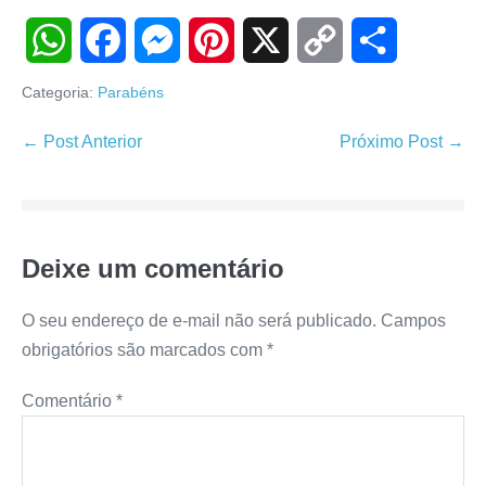
W
F
M
P
X
C
S
Categoria:
Parabéns
h
a
e
i
o
h
Navegação
← Post Anterior
Próximo Post →
de
a
c
s
n
p
a
post
t
e
s
t
y
r
Deixe um comentário
s
b
e
e
L
e
A
o
n
r
i
O seu endereço de e-mail não será publicado.
Campos
obrigatórios são marcados com
*
p
o
g
e
n
Comentário
*
p
k
e
s
k
r
t