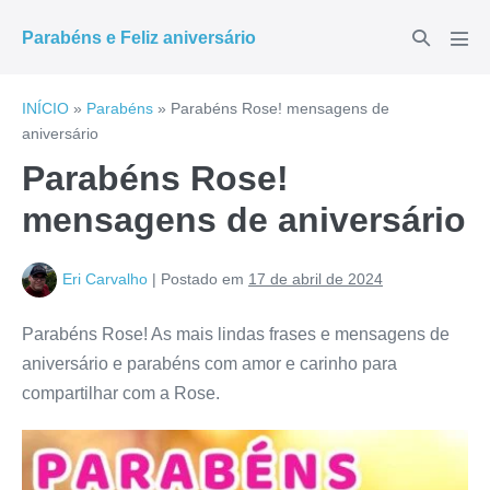
Ir
Alternar
Parabéns e Feliz aniversário
para
Alte
pesquisar
men
o
conteúdo
INÍCIO
»
Parabéns
»
Parabéns Rose! mensagens de
aniversário
Parabéns Rose!
mensagens de aniversário
Eri Carvalho
|
Postado em
17 de abril de 2024
Parabéns Rose! As mais lindas frases e mensagens de
aniversário e parabéns com amor e carinho para
compartilhar com a Rose.