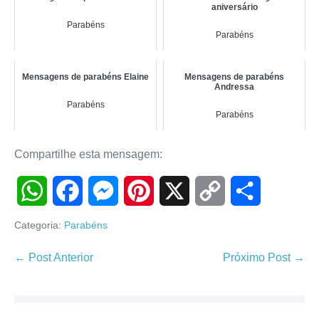
aniversário
Parabéns
Parabéns
Mensagens de parabéns Elaine
Mensagens de parabéns
Andressa
Parabéns
Parabéns
Compartilhe esta mensagem:
W
F
M
P
X
C
S
Categoria:
Parabéns
h
a
e
i
o
h
Navegação
← Post Anterior
Próximo Post →
de
a
c
s
n
p
a
post
t
e
s
t
y
r