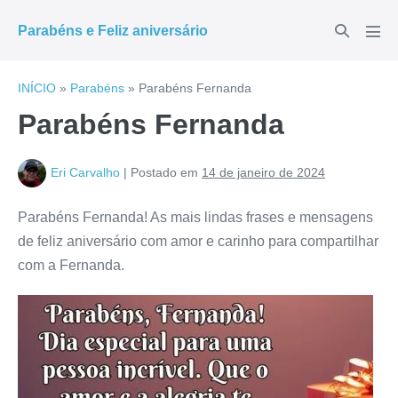
Ir
Alternar
Parabéns e Feliz aniversário
para
Alte
pesquisar
men
o
conteúdo
INÍCIO
»
Parabéns
»
Parabéns Fernanda
Parabéns Fernanda
Eri Carvalho
|
Postado em
14 de janeiro de 2024
Parabéns Fernanda! As mais lindas frases e mensagens
de feliz aniversário com amor e carinho para compartilhar
com a Fernanda.