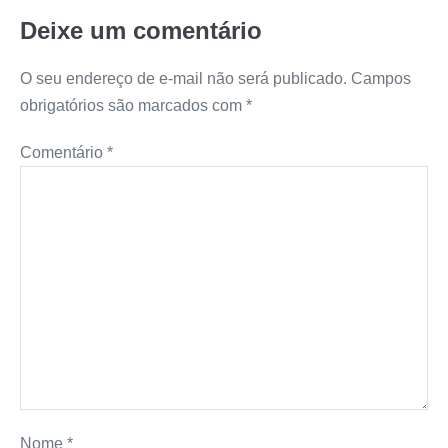
Deixe um comentário
s
b
e
e
L
e
A
o
n
r
i
O seu endereço de e-mail não será publicado.
Campos
obrigatórios são marcados com
*
p
o
g
e
n
Comentário
*
p
k
e
s
k
r
t
Nome
*