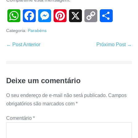
W
F
M
P
X
C
S
Categoria:
Parabéns
h
a
e
i
o
h
Navegação
← Post Anterior
Próximo Post →
de
a
c
s
n
p
a
post
t
e
s
t
y
r
Deixe um comentário
s
b
e
e
L
e
A
o
n
r
i
O seu endereço de e-mail não será publicado.
Campos
obrigatórios são marcados com
*
p
o
g
e
n
Comentário
*
p
k
e
s
k
r
t