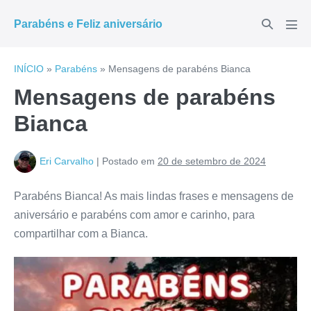
Ir
Alternar
Parabéns e Feliz aniversário
para
Alte
pesquisar
men
o
conteúdo
INÍCIO
»
Parabéns
»
Mensagens de parabéns Bianca
Mensagens de parabéns
Bianca
Eri Carvalho
|
Postado em
20 de setembro de 2024
Parabéns Bianca! As mais lindas frases e mensagens de
aniversário e parabéns com amor e carinho, para
compartilhar com a Bianca.