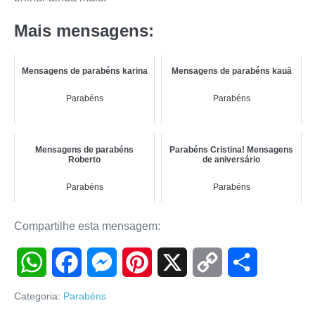
Mais mensagens:
Mensagens de parabéns karina
Mensagens de parabéns kauã
Parabéns
Parabéns
Mensagens de parabéns
Parabéns Cristina! Mensagens
Roberto
de aniversário
Parabéns
Parabéns
Compartilhe esta mensagem:
W
F
M
P
X
C
S
Categoria:
Parabéns