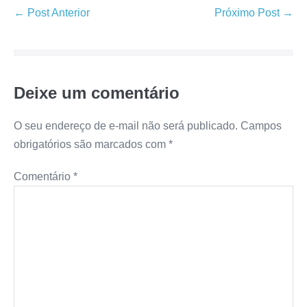
h
a
e
i
o
h
Navegação
← Post Anterior
Próximo Post →
de
a
c
s
n
p
a
post
t
e
s
t
y
r
Deixe um comentário
s
b
e
e
L
e
A
o
n
r
i
O seu endereço de e-mail não será publicado.
Campos
obrigatórios são marcados com
*
p
o
g
e
n
Comentário
*
p
k
e
s
k
r
t