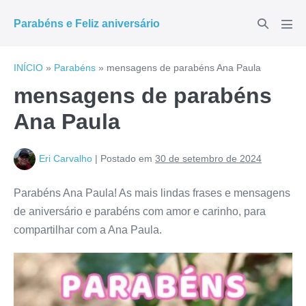
Ir
Alternar
Parabéns e Feliz aniversário
para
Alte
pesquisar
men
o
conteúdo
INÍCIO
»
Parabéns
»
mensagens de parabéns Ana Paula
mensagens de parabéns
Ana Paula
Eri Carvalho
|
Postado em
30 de setembro de 2024
Parabéns Ana Paula! As mais lindas frases e mensagens
de aniversário e parabéns com amor e carinho, para
compartilhar com a Ana Paula.