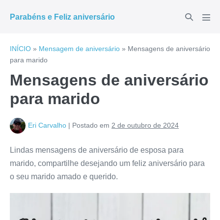
Ir
Alternar
Parabéns e Feliz aniversário
para
Alte
pesquisar
men
o
conteúdo
INÍCIO
»
Mensagem de aniversário
»
Mensagens de aniversário
para marido
Mensagens de aniversário
para marido
Eri Carvalho
|
Postado em
2 de outubro de 2024
Lindas mensagens de aniversário de esposa para
marido, compartilhe desejando um feliz aniversário para
o seu marido amado e querido.