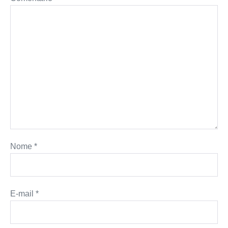
r
t
Nome
*
E-mail
*