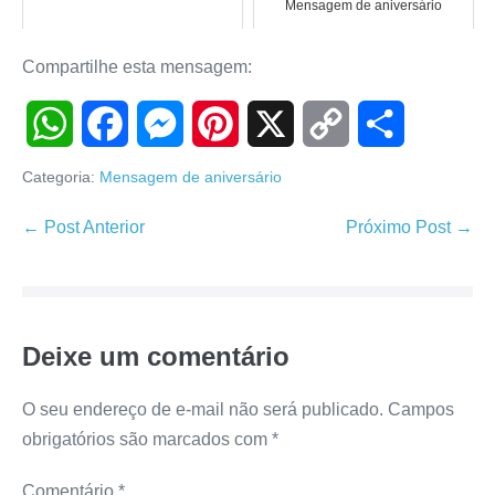
Mensagem de aniversário
Compartilhe esta mensagem:
W
F
M
P
X
C
S
Categoria:
Mensagem de aniversário
h
a
e
i
o
h
Navegação
← Post Anterior
Próximo Post →
de
a
c
s
n
p
a
post
t
e
s
t
y
r
Deixe um comentário
s
b
e
e
L
e
A
o
n
r
i
O seu endereço de e-mail não será publicado.
Campos
obrigatórios são marcados com
*
p
o
g
e
n
Comentário
*
p
k
e
s
k