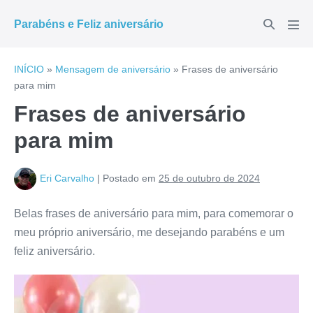
Ir
Alternar
Parabéns e Feliz aniversário
para
Alte
pesquisar
men
o
conteúdo
INÍCIO
»
Mensagem de aniversário
»
Frases de aniversário
para mim
Frases de aniversário
para mim
Eri Carvalho
|
Postado em
25 de outubro de 2024
Belas frases de aniversário para mim, para comemorar o
meu próprio aniversário, me desejando parabéns e um
feliz aniversário.