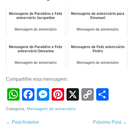
Mensagens de Parabéns e Feliz
Mensagens de aniversário para
aniversário Jacqueline
Emanuel
Mensagem de aniversário
Mensagem de aniversário
Mensagens de Parabéns e Feliz
Mensagens de Feliz aniversário
aniversário Giovanna
Pedro
Mensagem de aniversário
Mensagem de aniversário
Compartilhe esta mensagem:
W
F
M
P
X
C
S
Categoria:
Mensagem de aniversário
h
a
e
i
o
h
Navegação
← Post Anterior
Próximo Post →
de
a
c
s
n
p
a