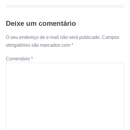
post
t
e
s
t
y
r
Deixe um comentário
s
b
e
e
L
e
A
o
n
r
i
O seu endereço de e-mail não será publicado.
Campos
obrigatórios são marcados com
*
p
o
g
e
n
Comentário
*
p
k
e
s
k
r
t