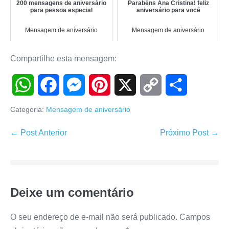
200 mensagens de aniversário
Parabéns Ana Cristina! feliz
para pessoa especial
aniversário para você
Mensagem de aniversário
Mensagem de aniversário
Compartilhe esta mensagem:
W
F
M
P
X
C
S
Categoria:
Mensagem de aniversário
h
a
e
i
o
h
Navegação
← Post Anterior
Próximo Post →
de
a
c
s
n
p
a
post
t
e
s
t
y
r
Deixe um comentário
s
b
e
e
L
e
A
o
n
r
i
O seu endereço de e-mail não será publicado.
Campos