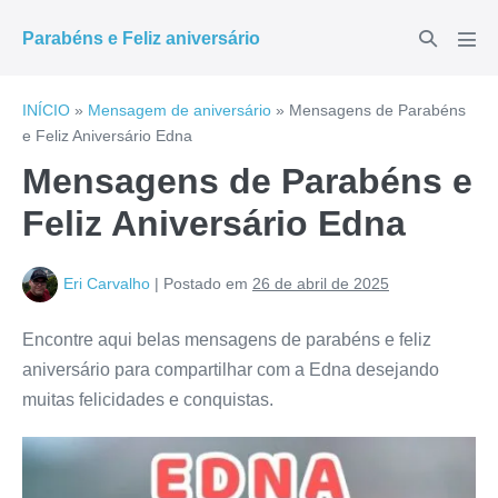
Ir
Alternar
Parabéns e Feliz aniversário
para
Alte
pesquisar
men
o
conteúdo
INÍCIO
»
Mensagem de aniversário
»
Mensagens de Parabéns
e Feliz Aniversário Edna
Mensagens de Parabéns e
Feliz Aniversário Edna
Eri Carvalho
|
Postado em
26 de abril de 2025
Encontre aqui belas mensagens de parabéns e feliz
aniversário para compartilhar com a Edna desejando
muitas felicidades e conquistas.