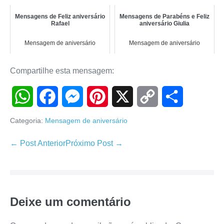
Mensagens de Feliz aniversário
Mensagens de Parabéns e Feliz
Rafael
aniversário Giulia
Mensagem de aniversário
Mensagem de aniversário
Compartilhe esta mensagem:
W
F
M
P
X
C
S
Categoria:
Mensagem de aniversário
h
a
e
i
o
h
Navegação
← Post Anterior
Próximo Post →
de
a
c
s
n
p
a
post
t
e
s
t
y
r
Deixe um comentário
s
b
e
e
L
e
A
o
n
r
i