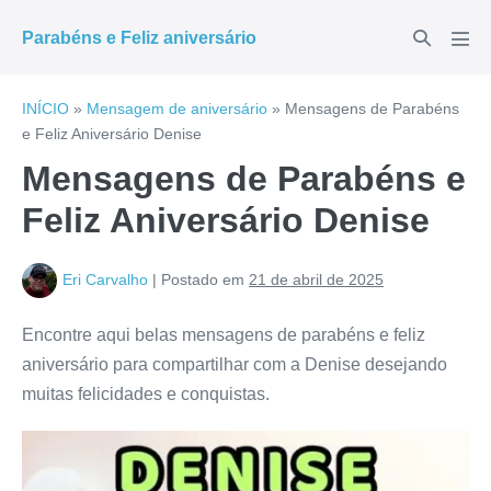
Ir
Alternar
Parabéns e Feliz aniversário
para
Alte
pesquisar
men
o
conteúdo
INÍCIO
»
Mensagem de aniversário
»
Mensagens de Parabéns
e Feliz Aniversário Denise
Mensagens de Parabéns e
Feliz Aniversário Denise
Eri Carvalho
|
Postado em
21 de abril de 2025
Encontre aqui belas mensagens de parabéns e feliz
aniversário para compartilhar com a Denise desejando
muitas felicidades e conquistas.