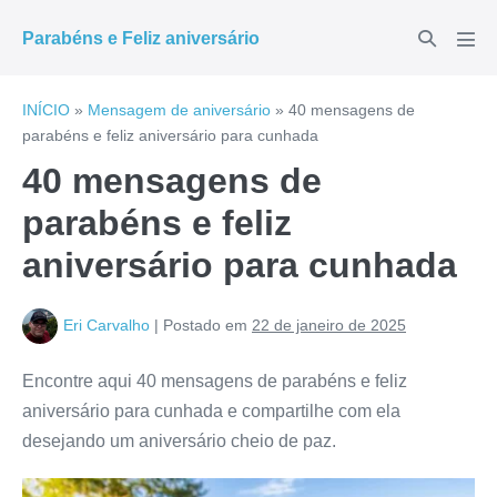
Ir
Alternar
Parabéns e Feliz aniversário
para
Alte
pesquisar
men
o
conteúdo
INÍCIO
»
Mensagem de aniversário
»
40 mensagens de
parabéns e feliz aniversário para cunhada
40 mensagens de
parabéns e feliz
aniversário para cunhada
Eri Carvalho
|
Postado em
22 de janeiro de 2025
Encontre aqui 40 mensagens de parabéns e feliz
aniversário para cunhada e compartilhe com ela
desejando um aniversário cheio de paz.