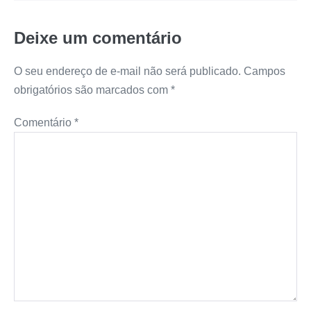
t
e
s
t
y
r
Deixe um comentário
s
b
e
e
L
e
A
o
n
r
i
O seu endereço de e-mail não será publicado.
Campos
obrigatórios são marcados com
*
p
o
g
e
n
Comentário
*
p
k
e
s
k
r
t