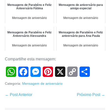
Mensagens de Parabéns e Feliz
Mensagens de aniversário para
Aniversário Fátima
amigo especial
Mensagem de aniversário
Mensagem de aniversário
Mensagens de Parabéns e Feliz
Mensagens de Parabéns e Feliz
Aniversário Alessandra
aniversário para Ana Paula
Mensagem de aniversário
Mensagem de aniversário
Compartilhe esta mensagem:
W
F
M
P
X
C
S
Categoria:
Mensagem de aniversário
h
a
e
i
o
h
Navegação
← Post Anterior
Próximo Post →
de
a
c
s
n
p
a
post