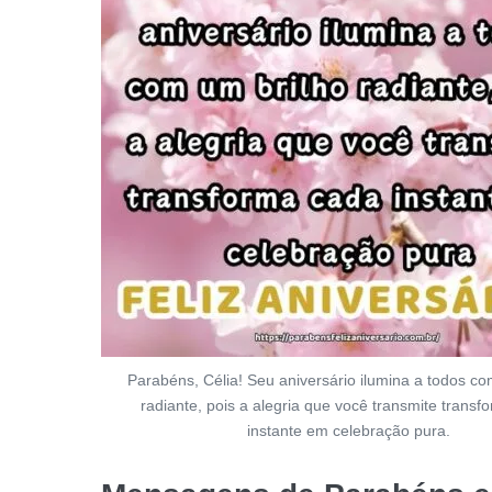
Parabéns, Célia! Seu aniversário ilumina a todos co
radiante, pois a alegria que você transmite trans
instante em celebração pura.