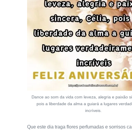
Dance ao som da vida com leveza, alegria e paixão si
pois a liberdade da alma a guiará a lugares verda
incríveis.
Que este dia traga flores perfumadas e sorrisos ca