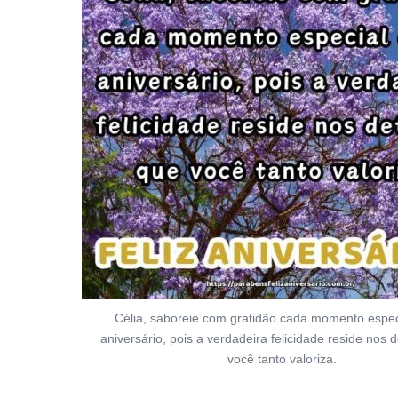
Célia, saboreie com gratidão cada momento espec
aniversário, pois a verdadeira felicidade reside nos 
você tanto valoriza.